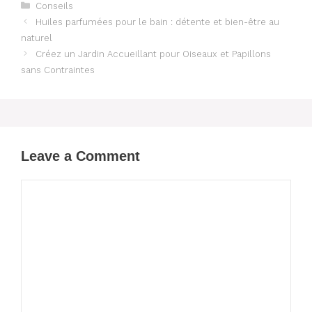
Categories
Conseils
Huiles parfumées pour le bain : détente et bien-être au
naturel
Créez un Jardin Accueillant pour Oiseaux et Papillons
sans Contraintes
Leave a Comment
Comment