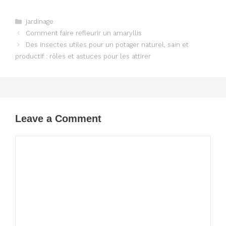
Categories
jardinage
Comment faire refleurir un amaryllis
Des insectes utiles pour un potager naturel, sain et
productif : rôles et astuces pour les attirer
Leave a Comment
Comment