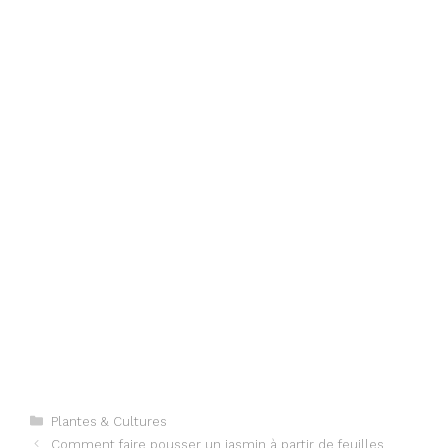
Categories
Plantes & Cultures
Comment faire pousser un jasmin à partir de feuilles