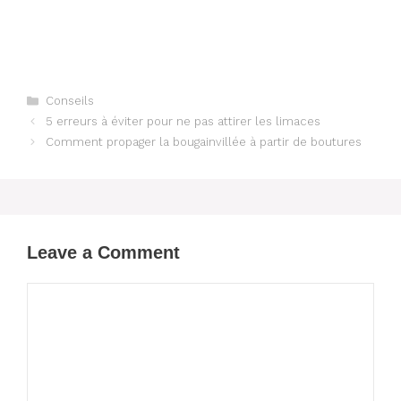
Categories
Conseils
5 erreurs à éviter pour ne pas attirer les limaces
Comment propager la bougainvillée à partir de boutures
Leave a Comment
Comment