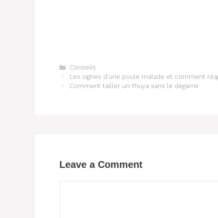
Categories
Conseils
Les signes d’une poule malade et comment réag
Comment tailler un thuya sans le dégarnir
Leave a Comment
Comment