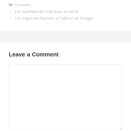
Categories
Conseils
Les bienfaits du miel pour la santé
Les Légumes Racines à Cultiver au Potager
Leave a Comment
Comment