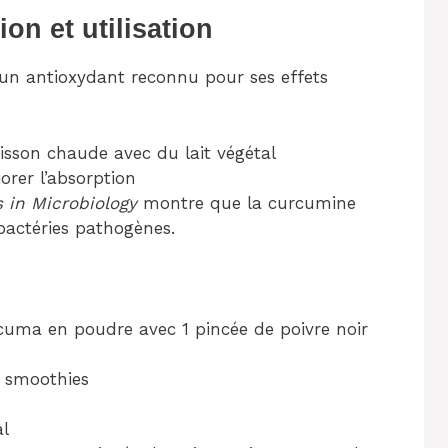
on et utilisation
un antioxydant reconnu pour ses effets
oisson chaude avec du lait végétal
orer l’absorption
s in Microbiology
montre que la curcumine
 bactéries pathogènes.
rcuma en poudre avec 1 pincée de poivre noir
u smoothies
al