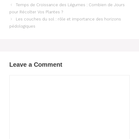
Temps de Croissance des Légumes : Combien de Jours
pour Récolter Vos Plantes ?
Les couches du sol : rôle et importance des horizons
pédologiques
Leave a Comment
Comment