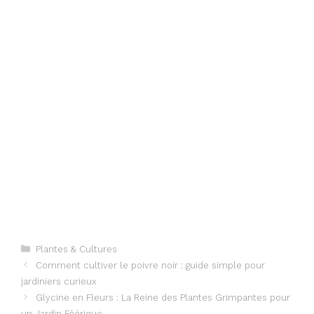
Categories
Plantes & Cultures
Comment cultiver le poivre noir : guide simple pour
jardiniers curieux
Glycine en Fleurs : La Reine des Plantes Grimpantes pour
un Jardin Féérique