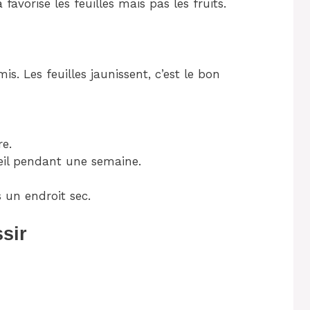
 favorise les feuilles mais pas les fruits.
is. Les feuilles jaunissent, c’est le bon
re.
leil pendant une semaine.
 un endroit sec.
sir