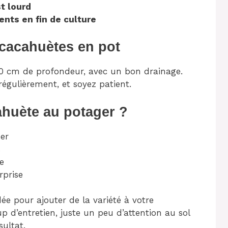
st lourd
ents en fin de culture
s cacahuètes en pot
e 30 cm de profondeur, avec un bon drainage.
égulièrement, et soyez patient.
ahuète au potager ?
ser
s
te
rprise
dée pour ajouter de la variété à votre
d’entretien, juste un peu d’attention au sol
sultat.