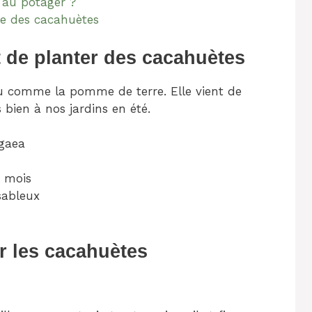
 au potager ?
re des cacahuètes
t de planter des cacahuètes
u comme la pomme de terre. Elle vient de
 bien à nos jardins en été.
gaea
5 mois
 sableux
 les cacahuètes