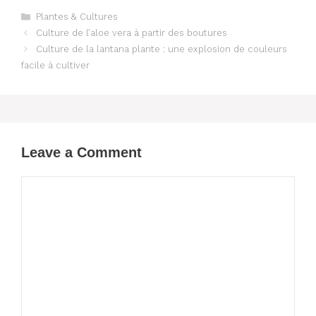
Categories
Plantes & Cultures
Culture de l’aloe vera à partir des boutures
Culture de la lantana plante : une explosion de couleurs
facile à cultiver
Leave a Comment
Comment