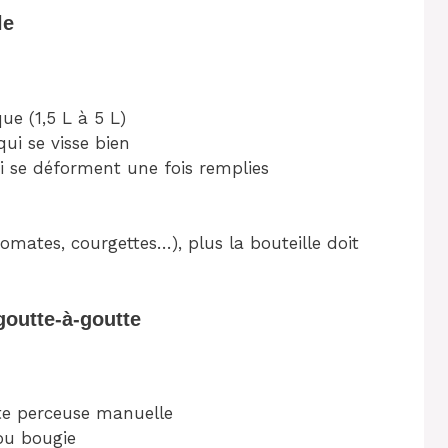
le
ue (1,5 L à 5 L)
ui se visse bien
qui se déforment une fois remplies
mates, courgettes…), plus la bouteille doit
goutte-à-goutte
ite perceuse manuelle
ou bougie