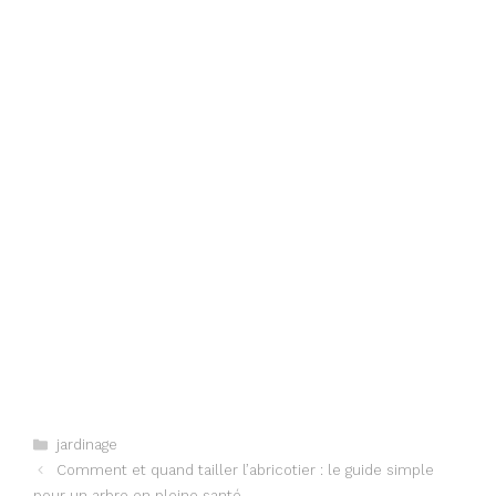
Categories
jardinage
Comment et quand tailler l’abricotier : le guide simple
pour un arbre en pleine santé