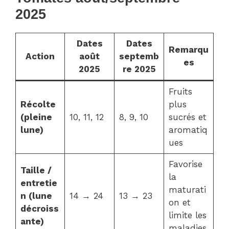
2025
Dates
Dates
Remarqu
Action
août
septemb
es
2025
re 2025
Fruits
Récolte
plus
(pleine
10, 11, 12
8, 9, 10
sucrés et
lune)
aromatiq
ues
Favorise
Taille /
la
entretie
maturati
n (lune
14 → 24
13 → 23
on et
décroiss
limite les
ante)
maladies