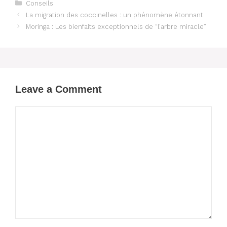
Categories
Conseils
La migration des coccinelles : un phénomène étonnant
Moringa : Les bienfaits exceptionnels de “l’arbre miracle”
Leave a Comment
Comment